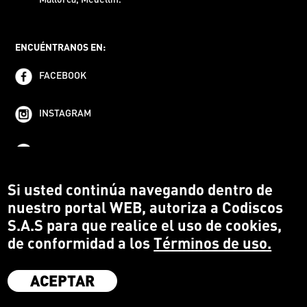
ENCUÉNTRANOS EN:
FACEBOOK
INSTAGRAM
YOUTUBE
Si usted continúa navegando dentro de
nuestro portal WEB, autoriza a Codiscos
S.A.S para que realice el uso de cookies,
de conformidad a los
Términos de uso.
ACEPTAR
·
Codiscos S.A.S
·
Medellín Colombia
·
Terms and conditions
·
Protección del Consumidor
·
Política de devoluciones
·