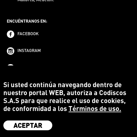
ENCUÉNTRANOS EN:
FACEBOOK
INSTAGRAM
YOUTUBE
Si usted continúa navegando dentro de
nuestro portal WEB, autoriza a Codiscos
S.A.S para que realice el uso de cookies,
de conformidad a los
Términos de uso.
ACEPTAR
·
Codiscos S.A.S
·
Medellín Colombia
·
Terms and conditions
·
Protección del Consumidor
·
Política de devoluciones
·