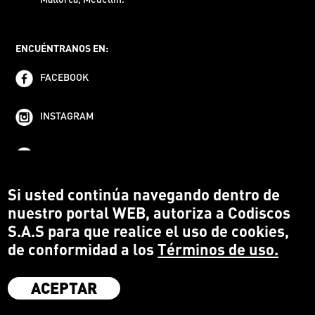
ENCUÉNTRANOS EN:
FACEBOOK
INSTAGRAM
YOUTUBE
Si usted continúa navegando dentro de
nuestro portal WEB, autoriza a Codiscos
S.A.S para que realice el uso de cookies,
de conformidad a los
Términos de uso.
ACEPTAR
·
Codiscos S.A.S
·
Medellín Colombia
·
Terms and conditions
·
Protección del Consumidor
·
Política de devoluciones
·