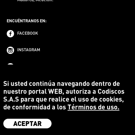
ENCUÉNTRANOS EN:
FACEBOOK
INSTAGRAM
YOUTUBE
Si usted continúa navegando dentro de
nuestro portal WEB, autoriza a Codiscos
S.A.S para que realice el uso de cookies,
de conformidad a los
Términos de uso.
ACEPTAR
·
Codiscos S.A.S
·
Medellín Colombia
·
Terms and conditions
·
Protección del Consumidor
·
Política de devoluciones
·