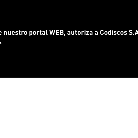
 nuestro portal WEB, autoriza a Codiscos S.A.
.
CONTÁCTANOS
ENCUÉ
info@
codiscos.com
FA