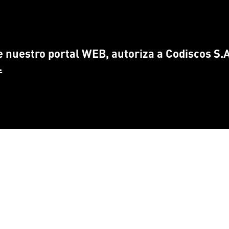
 nuestro portal WEB, autoriza a Codiscos S.A.
.
CONTÁCTANOS
ENCUÉ
info@
codiscos.com
FA