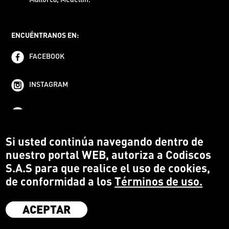
ENCUÉNTRANOS EN:
FACEBOOK
INSTAGRAM
YOUTUBE
Si usted continúa navegando dentro de
nuestro portal WEB, autoriza a Codiscos
S.A.S para que realice el uso de cookies,
de conformidad a los
Términos de uso.
ACEPTAR
·
Codiscos S.A.S
·
Medellín Colombia
·
Terms and conditions
·
Protección del Consumidor
·
Política de devoluciones
·