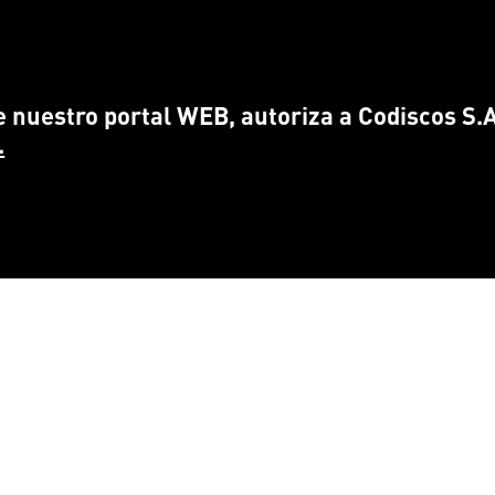
 nuestro portal WEB, autoriza a Codiscos S.A.
.
CONTÁCTANOS
ENCUÉ
info@
codiscos.com
FA