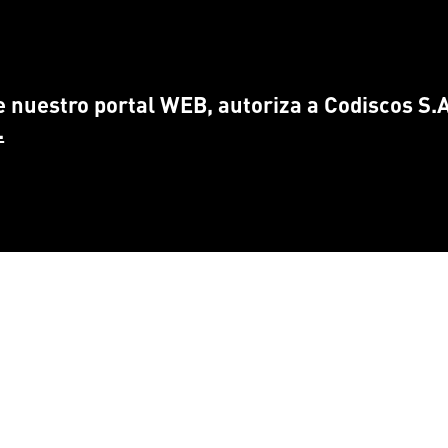
 nuestro portal WEB, autoriza a Codiscos S.A.
.
CONTÁCTANOS
ENCUÉ
info@
codiscos.com
FA