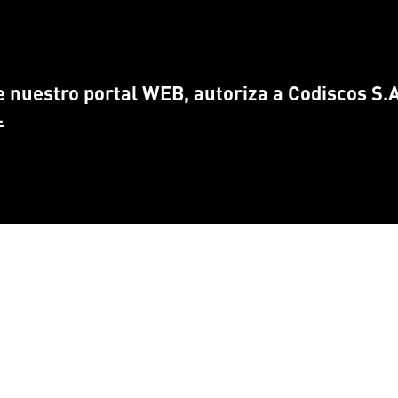
 nuestro portal WEB, autoriza a Codiscos S.A.
.
CONTÁCTANOS
ENCUÉ
info@
codiscos.com
FA