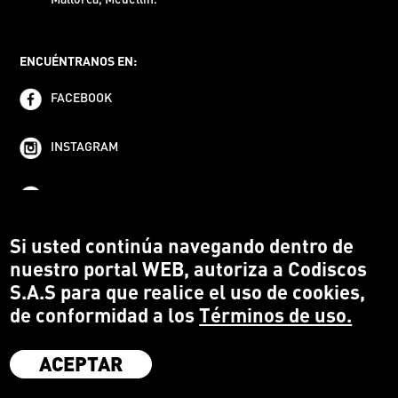
ENCUÉNTRANOS EN:
FACEBOOK
INSTAGRAM
YOUTUBE
Si usted continúa navegando dentro de
nuestro portal WEB, autoriza a Codiscos
S.A.S para que realice el uso de cookies,
de conformidad a los
Términos de uso.
ACEPTAR
·
Codiscos S.A.S
·
Medellín Colombia
·
Terms and conditions
·
Protección del Consumidor
·
Política de devoluciones
·