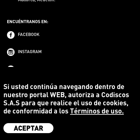
ENCUÉNTRANOS EN:
FACEBOOK
INSTAGRAM
YOUTUBE
Si usted continúa navegando dentro de
nuestro portal WEB, autoriza a Codiscos
S.A.S para que realice el uso de cookies,
de conformidad a los
Términos de uso.
ACEPTAR
·
Codiscos S.A.S
·
Medellín Colombia
·
Terms and conditions
·
Protección del Consumidor
·
Política de devoluciones
·