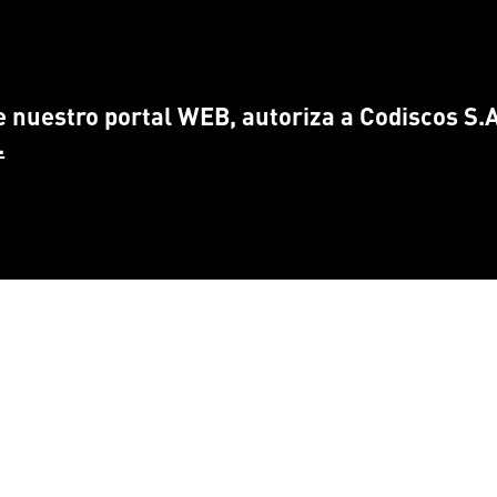
 nuestro portal WEB, autoriza a Codiscos S.A.
.
CONTÁCTANOS
ENCUÉ
info@
codiscos.com
FA