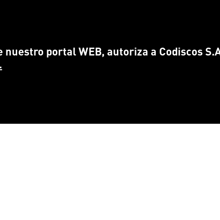
 nuestro portal WEB, autoriza a Codiscos S.A.
.
CONTÁCTANOS
ENCUÉ
info@
codiscos.com
FA