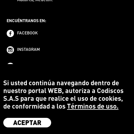
ENCUÉNTRANOS EN:
FACEBOOK
INSTAGRAM
YOUTUBE
Si usted continúa navegando dentro de
nuestro portal WEB, autoriza a Codiscos
S.A.S para que realice el uso de cookies,
de conformidad a los
Términos de uso.
ACEPTAR
·
Codiscos S.A.S
·
Medellín Colombia
·
Terms and conditions
·
Protección del Consumidor
·
Política de devoluciones
·