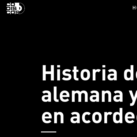
H
Historia 
alemana y
en acord