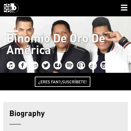
Binomio De Oro De
América
¿ERES FAN?¡SUSCRÍBETE!
Biography