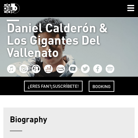
Daniel Calderón &
Los Gigantes Del
Vallenato
¿ERES FAN?¡SUSCRÍBETE!
BOOKING
Biography